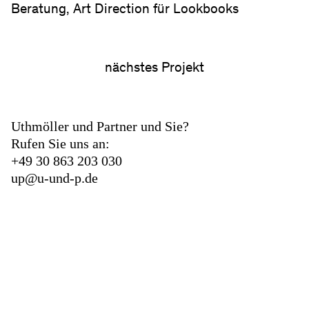
Beratung, Art Direction für Lookbooks
Klarheit, Moderne – die Befreiung vom
Überfluss, die Konzentration auf das
Wesentliche – die Materialien.
nächstes Projekt
Kunde
Imke Disselhoff
Uthmöller und Partner und Sie?
Rufen Sie uns an:
+49 30 863 203 030
up@u-und-p.de