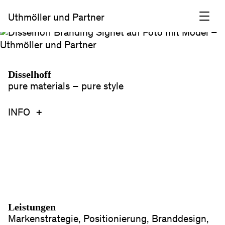
Uthmöller und Partner
Skip
To
Content
Disselhoff
Disselhoff
pure
pure materials – pure style
materials
-
INFO
pure
style
Aufgabe
Den Grundstein der Marke legen, um langfristig
am Markt wahrgenommen zu werden.
Lösung
Leistungen
Die Produktphilosophie wird auf die
Markenstrategie, Positionierung, Branddesign,
Kommunikation übertragen: Minimalismus,