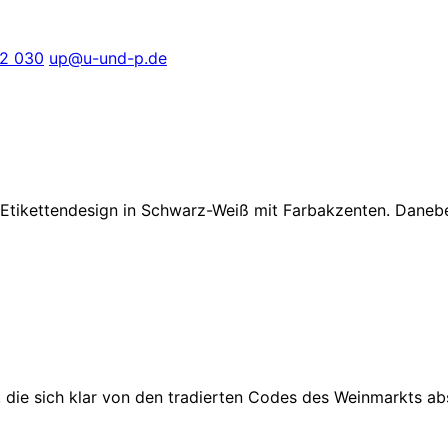
2 030
up@u-und-p.de
ie sich klar von den tradierten Codes des Weinmarkts abs